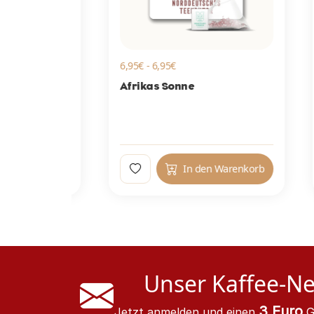
6,95€ - 6,95€
6,9
acht
Afrikas Sonne
Kö
arenkorb
In den Warenkorb
Unser Kaffee-Ne
3 Euro
Jetzt anmelden und einen
G