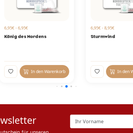
5€ - 6,95€
6,95€ - 8,95€
nig des Nordens
Sturmwind
In den Warenkorb
In den Waren
wsletter
utschein für unseren