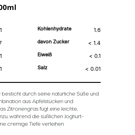
00ml
Kohlenhydrate
1
1.6
davon Zucker
7
< 1.4
Eiweiß
1
< 0.1
Salz
1
< 0.01
 besticht durch seine natürliche Süße und
mbination aus Apfelstücken und
s Zitronengras fügt eine leichte,
inzu, während die süßlichen Joghurt-
e cremige Tiefe verleihen.