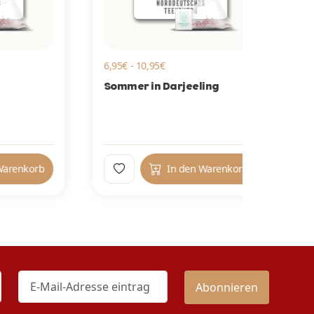
6,95€ - 10,95€
59,90€
Sommer in Darjeeling
Teebo
Klavi
Teebe
korb
In den Warenkorb
Abonnieren