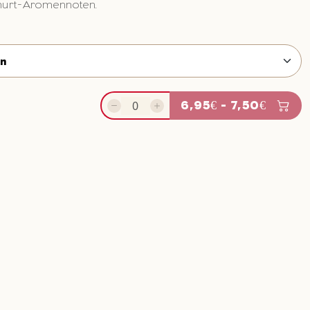
hurt-Aromennoten.
6,95€ - 7,50€