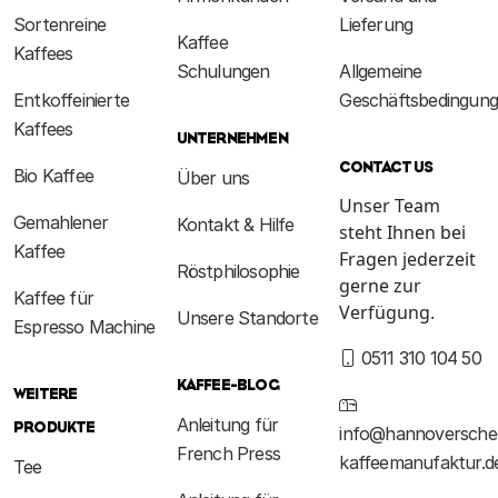
Sortenreine
Lieferung
Kaffee
Kaffees
Schulungen
Allgemeine
Entkoffeinierte
Geschäftsbedingun
Kaffees
UNTERNEHMEN
CONTACT US
Bio Kaffee
Über uns
Unser Team
Gemahlener
Kontakt & Hilfe
steht Ihnen bei
Kaffee
Fragen jederzeit
Röstphilosophie
gerne zur
Kaffee für
Verfügung.
Unsere Standorte
Espresso Machine
0511 310 104 50
KAFFEE-BLOG
WEITERE
Anleitung für
PRODUKTE
info@hannoversche
French Press
kaffeemanufaktur.d
Tee