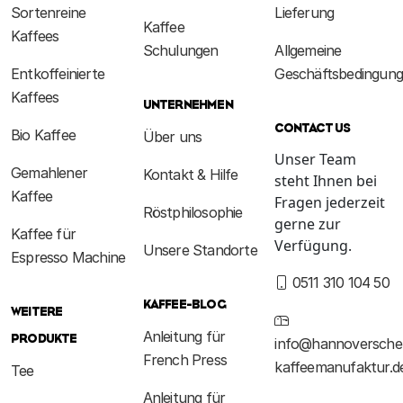
Sortenreine
Lieferung
Kaffee
Kaffees
Schulungen
Allgemeine
Entkoffeinierte
Geschäftsbedingun
Kaffees
UNTERNEHMEN
CONTACT US
Bio Kaffee
Über uns
Unser Team
Gemahlener
Kontakt & Hilfe
steht Ihnen bei
Kaffee
Fragen jederzeit
Röstphilosophie
gerne zur
Kaffee für
Verfügung.
Unsere Standorte
Espresso Machine
0511 310 104 50
KAFFEE-BLOG
WEITERE
Anleitung für
PRODUKTE
info@hannoversche
French Press
kaffeemanufaktur.d
Tee
Anleitung für