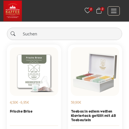
0
0
4,50€ - 6,95€
59,90€
Frische Brise
Teebox in edlem weißen
Klavierlack gefüllt mit 48
Teebeuteln