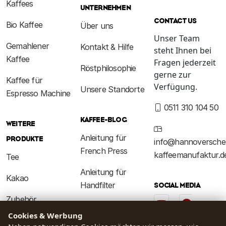
Kaffees
UNTERNEHMEN
CONTACT US
Bio Kaffee
Über uns
Unser Team
Gemahlener
Kontakt & Hilfe
steht Ihnen bei
Kaffee
Fragen jederzeit
Röstphilosophie
gerne zur
Kaffee für
Verfügung.
Unsere Standorte
Espresso Machine
0511 310 104 50
KAFFEE-BLOG
WEITERE
Anleitung für
PRODUKTE
info@hannoversche
French Press
kaffeemanufaktur.d
Tee
Anleitung für
Kakao
Handfilter
SOCIAL MEDIA
Zubehör
Kaffeewissen
Cookies & Werbung
Baristakurs