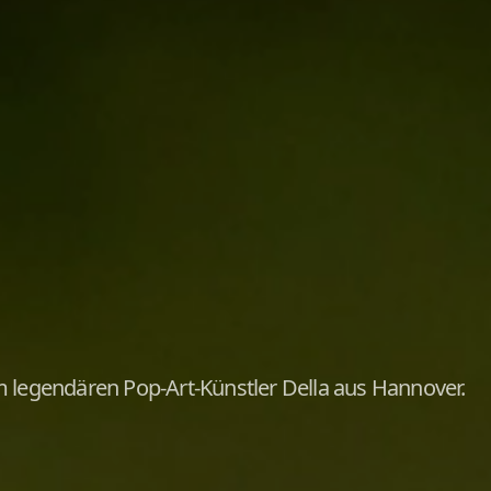
menkunden
& Service aus einer Hand
ige Maschinen und persönlicher Service für Ihr