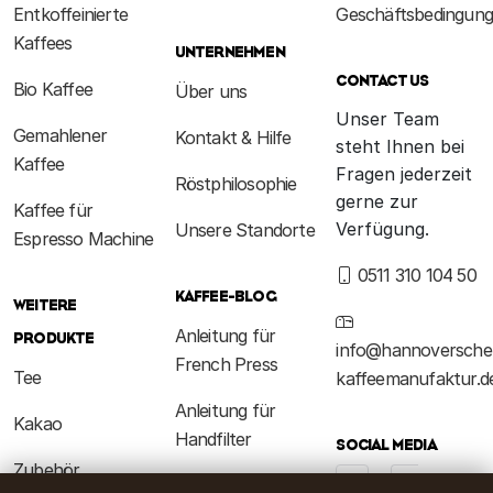
Entkoffeinierte
Geschäftsbedingun
Kaffees
UNTERNEHMEN
CONTACT US
Bio Kaffee
Über uns
Unser Team
Gemahlener
Kontakt & Hilfe
steht Ihnen bei
Kaffee
Fragen jederzeit
Röstphilosophie
gerne zur
Kaffee für
Verfügung.
Unsere Standorte
Espresso Machine
0511 310 104 50
KAFFEE-BLOG
WEITERE
Anleitung für
PRODUKTE
info@hannoversche
French Press
Tee
kaffeemanufaktur.d
Anleitung für
Kakao
Handfilter
SOCIAL MEDIA
Zubehör
Kaffeewissen