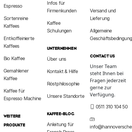
Infos für
Espresso
Firmenkunden
Versand und
Sortenreine
Lieferung
Kaffee
Kaffees
Schulungen
Allgemeine
Entkoffeinierte
Geschäftsbedingun
Kaffees
UNTERNEHMEN
CONTACT US
Bio Kaffee
Über uns
Unser Team
Gemahlener
Kontakt & Hilfe
steht Ihnen bei
Kaffee
Fragen jederzeit
Röstphilosophie
gerne zur
Kaffee für
Verfügung.
Unsere Standorte
Espresso Machine
0511 310 104 50
KAFFEE-BLOG
WEITERE
Anleitung für
PRODUKTE
info@hannoversche