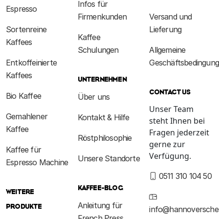
Infos für
Espresso
Firmenkunden
Versand und
Sortenreine
Lieferung
Kaffee
Kaffees
Schulungen
Allgemeine
Entkoffeinierte
Geschäftsbedingun
Kaffees
UNTERNEHMEN
CONTACT US
Bio Kaffee
Über uns
Unser Team
Gemahlener
Kontakt & Hilfe
steht Ihnen bei
Kaffee
Fragen jederzeit
Röstphilosophie
gerne zur
Kaffee für
Verfügung.
Unsere Standorte
Espresso Machine
0511 310 104 50
KAFFEE-BLOG
WEITERE
Anleitung für
PRODUKTE
info@hannoversche
French Press