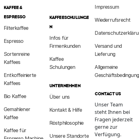
Impressum
KAFFEE &
ESPRESSO
KAFFEESCHULUNGE
Wiederrufsrecht
N
Filterkaffee
Datenschutzerkläru
Infos für
Espresso
Firmenkunden
Versand und
Sortenreine
Lieferung
Kaffee
Kaffees
Schulungen
Allgemeine
Entkoffeinierte
Geschäftsbedingun
Kaffees
UNTERNEHMEN
CONTACT US
Bio Kaffee
Über uns
Unser Team
Gemahlener
Kontakt & Hilfe
steht Ihnen bei
Kaffee
Fragen jederzeit
Röstphilosophie
gerne zur
Kaffee für
Verfügung.
Unsere Standorte
Espresso Machine