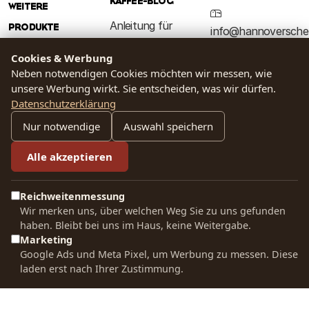
KAFFEE-BLOG
WEITERE
Anleitung für
PRODUKTE
info@hannoversche
French Press
kaffeemanufaktur.d
Tee
Cookies & Werbung
Anleitung für
Neben notwendigen Cookies möchten wir messen, wie
Kakao
unsere Werbung wirkt. Sie entscheiden, was wir dürfen.
Handfilter
SOCIAL MEDIA
Datenschutzerklärung
Zubehör
Kaffeewissen
Nur notwendige
Auswahl speichern
Baristakurs
Alle akzeptieren
RECHTLICHES
Kaffeeerlebnis
Reichweitenmessung
Wir merken uns, über welchen Weg Sie zu uns gefunden
haben. Bleibt bei uns im Haus, keine Weitergabe.
Marketing
Google Ads und Meta Pixel, um Werbung zu messen. Diese
laden erst nach Ihrer Zustimmung.
·
·
Vertrag widerrufen
Verträge hier kündigen
Cookie-
Einstellungen