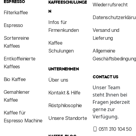
ESPRESSO
KAFFEESCHULUNGE
Wiederrufsrecht
N
Filterkaffee
Datenschutzerkläru
Infos für
Espresso
Firmenkunden
Versand und
Sortenreine
Lieferung
Kaffee
Kaffees
Schulungen
Allgemeine
Entkoffeinierte
Geschäftsbedingun
Kaffees
UNTERNEHMEN
CONTACT US
Bio Kaffee
Über uns
Unser Team
Gemahlener
Kontakt & Hilfe
steht Ihnen bei
Kaffee
Fragen jederzeit
Röstphilosophie
gerne zur
Kaffee für
Verfügung.
Unsere Standorte
Espresso Machine
0511 310 104 50