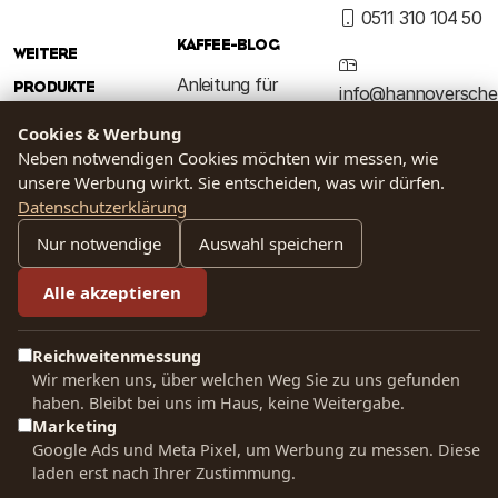
0511 310 104 50
KAFFEE-BLOG
WEITERE
Anleitung für
PRODUKTE
info@hannoversche
French Press
kaffeemanufaktur.d
Tee
Cookies & Werbung
Neben notwendigen Cookies möchten wir messen, wie
Anleitung für
Kakao
unsere Werbung wirkt. Sie entscheiden, was wir dürfen.
Handfilter
SOCIAL MEDIA
Datenschutzerklärung
Zubehör
Kaffeewissen
Nur notwendige
Auswahl speichern
Baristakurs
Alle akzeptieren
RECHTLICHES
Kaffeeerlebnis
Reichweitenmessung
Wir merken uns, über welchen Weg Sie zu uns gefunden
haben. Bleibt bei uns im Haus, keine Weitergabe.
Marketing
Google Ads und Meta Pixel, um Werbung zu messen. Diese
laden erst nach Ihrer Zustimmung.
·
·
Vertrag widerrufen
Verträge hier kündigen
Cookie-