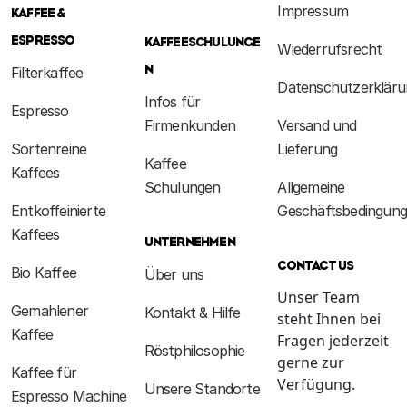
Impressum
KAFFEE &
ESPRESSO
KAFFEESCHULUNGE
Wiederrufsrecht
N
Filterkaffee
Datenschutzerkläru
Infos für
Espresso
Firmenkunden
Versand und
Sortenreine
Lieferung
Kaffee
Kaffees
Schulungen
Allgemeine
Entkoffeinierte
Geschäftsbedingun
Kaffees
UNTERNEHMEN
CONTACT US
Bio Kaffee
Über uns
Unser Team
Gemahlener
Kontakt & Hilfe
steht Ihnen bei
Kaffee
Fragen jederzeit
Röstphilosophie
gerne zur
Kaffee für
Verfügung.
Unsere Standorte
Espresso Machine