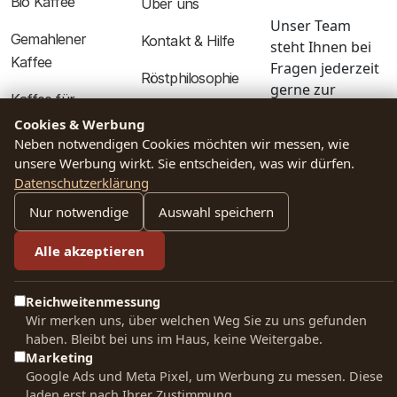
Bio Kaffee
Über uns
Unser Team
Gemahlener
Kontakt & Hilfe
steht Ihnen bei
Kaffee
Fragen jederzeit
Röstphilosophie
gerne zur
Kaffee für
Verfügung.
Unsere Standorte
Espresso Machine
Cookies & Werbung
Neben notwendigen Cookies möchten wir messen, wie
0511 310 104 50
unsere Werbung wirkt. Sie entscheiden, was wir dürfen.
KAFFEE-BLOG
WEITERE
Datenschutzerklärung
Anleitung für
PRODUKTE
info@hannoversche
Nur notwendige
Auswahl speichern
French Press
kaffeemanufaktur.d
Tee
Alle akzeptieren
Anleitung für
Kakao
Handfilter
SOCIAL MEDIA
Reichweitenmessung
Zubehör
Wir merken uns, über welchen Weg Sie zu uns gefunden
Kaffeewissen
haben. Bleibt bei uns im Haus, keine Weitergabe.
Baristakurs
Marketing
RECHTLICHES
Google Ads und Meta Pixel, um Werbung zu messen. Diese
Kaffeeerlebnis
laden erst nach Ihrer Zustimmung.