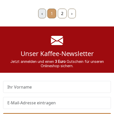
‹
1
2
›
Unser Kaffee-Newsletter
Jetzt anmelden und einen
3 Euro
Gutschein für unseren
Onlineshop sichern.