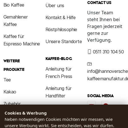
CONTACT US
Bio Kaffee
Über uns
Unser Team
Gemahlener
Kontakt & Hilfe
steht Ihnen bei
Kaffee
Fragen jederzeit
Röstphilosophie
gerne zur
Kaffee für
Verfügung.
Unsere Standorte
Espresso Machine
0511 310 104 50
KAFFEE-BLOG
WEITERE
Anleitung für
PRODUKTE
info@hannoversche
French Press
kaffeemanufaktur.d
Tee
Anleitung für
Kakao
Handfilter
SOCIAL MEDIA
Zubehör
Kaffeewissen
Cookies & Werbung
Baristakurs
Neben notwendigen Cookies möchten wir messen, wie
RECHTLICHES
unsere Werbung wirkt. Sie entscheiden, was wir dürfen.
Kaffeeerlebnis