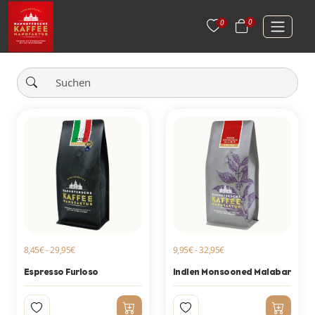
0
0
8,45€ - 29,95€
9,95€ - 32,95€
Espresso Furioso
Indien Monsooned Malabar