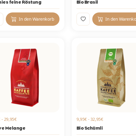
ies feine Röstung
Bio Brasil
In den Warenkorb
In den Warenk
 - 29,95€
9,95€ - 32,95€
ve Melange
Bio Schümli