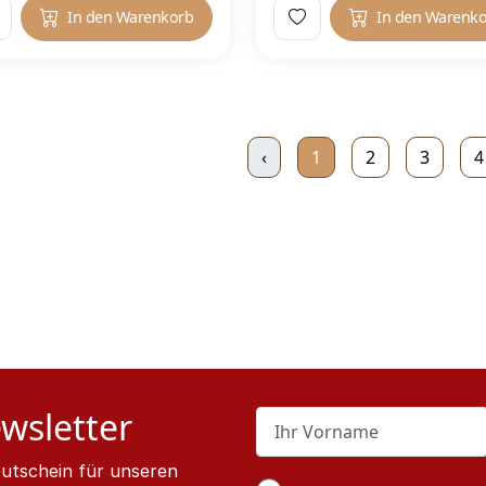
In den Warenkorb
In den Warenk
‹
1
2
3
4
wsletter
utschein für unseren