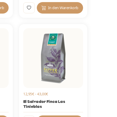
orb
In den Warenkorb
12,95€ - 43,00€
El Salvador Finca Las
Tinieblas