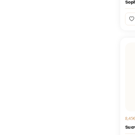
Soph
8,45€
Sua