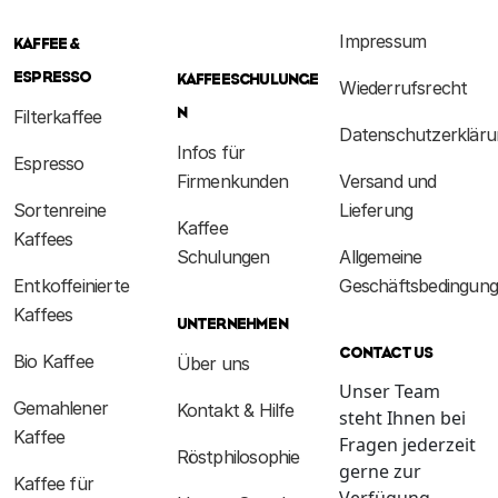
Impressum
KAFFEE &
ESPRESSO
KAFFEESCHULUNGE
Wiederrufsrecht
N
Filterkaffee
Datenschutzerkläru
Infos für
Espresso
Firmenkunden
Versand und
Sortenreine
Lieferung
Kaffee
Kaffees
Schulungen
Allgemeine
Entkoffeinierte
Geschäftsbedingun
Kaffees
UNTERNEHMEN
CONTACT US
Bio Kaffee
Über uns
Unser Team
Gemahlener
Kontakt & Hilfe
steht Ihnen bei
Kaffee
Fragen jederzeit
Röstphilosophie
gerne zur
Kaffee für
Verfügung.