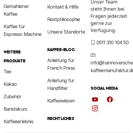
Unser Team
Gemahlener
Kontakt & Hilfe
steht Ihnen bei
Kaffee
Fragen jederzeit
Röstphilosophie
gerne zur
Kaffee für
Verfügung.
Unsere Standorte
Espresso Machine
0511 310 104 50
KAFFEE-BLOG
WEITERE
Anleitung für
PRODUKTE
info@hannoversche
French Press
kaffeemanufaktur.d
Tee
Anleitung für
Kakao
Handfilter
SOCIAL MEDIA
Zubehör
Kaffeewissen
Baristakurs
RECHTLICHES
Kaffeeerlebnis