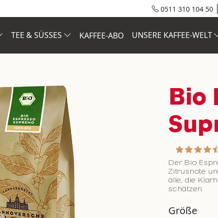
0511 310 104 50
TEE & SÜSSES
UNSERE KAFFEE-WELT
KAFFEE-ABO
Bio
Sup
Der Bio Espr
Zitrusnote u
alle, die Kla
schätzen.
Größe