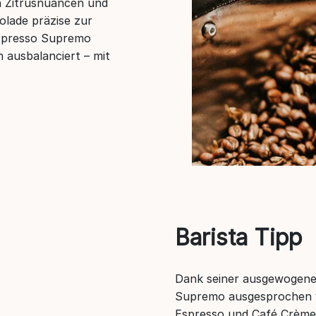
en Zitrusnuancen und
lade präzise zur
 Espresso Supremo
h ausbalanciert – mit
Barista Tipp
Dank seiner ausgewogenen
Supremo ausgesprochen vi
Espresso und Café Crème 