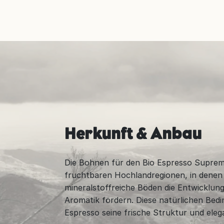
Herkunft & Anbau
Die Bohnen für den Bio Espresso Supre
fruchtbaren Hochlandregionen, in denen
mineralstoffreiche Böden die Entwicklung
Aromatik fördern. Diese natürlichen Bed
Espresso seine frische Struktur und eleg