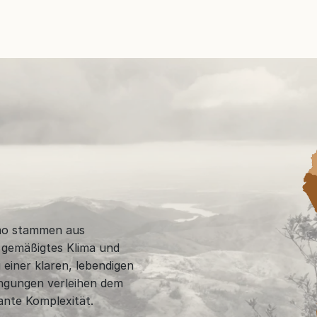
mo stammen aus
 gemäßigtes Klima und
 einer klaren, lebendigen
ingungen verleihen dem
ante Komplexität.