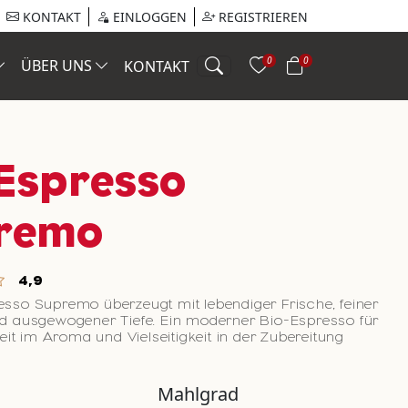
KONTAKT
EINLOGGEN
REGISTRIEREN
0
0
ÜBER UNS
KONTAKT
 Espresso
remo
4,9
esso Supremo überzeugt mit lebendiger Frische, feiner
nd ausgewogener Tiefe. Ein moderner Bio-Espresso für
rheit im Aroma und Vielseitigkeit in der Zubereitung
Mahlgrad