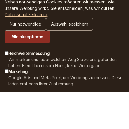
Neben notwendigen Cookies möchten wir messen, wie
Espresso
Firmenkunden
Versand und
unsere Werbung wirkt. Sie entscheiden, was wir dürfen.
Sortenreine
Datenschutzerklärung
Lieferung
Kaffee
Kaffees
Nur notwendige
Auswahl speichern
Schulungen
Allgemeine
Entkoffeinierte
Geschäftsbedingun
Alle akzeptieren
Kaffees
UNTERNEHMEN
CONTACT US
Reichweitenmessung
Bio Kaffee
Über uns
Wir merken uns, über welchen Weg Sie zu uns gefunden
Unser Team
haben. Bleibt bei uns im Haus, keine Weitergabe.
Gemahlener
Kontakt & Hilfe
steht Ihnen bei
Marketing
Kaffee
Google Ads und Meta Pixel, um Werbung zu messen. Diese
Fragen jederzeit
Röstphilosophie
laden erst nach Ihrer Zustimmung.
gerne zur
Kaffee für
Unsere Standorte
Verfügung.
Espresso Machine
0511 310 104 50
KAFFEE-BLOG
WEITERE
Anleitung für
PRODUKTE
info@hannoversche
French Press