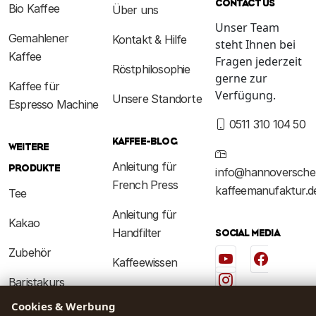
CONTACT US
Bio Kaffee
Über uns
Unser Team
Gemahlener
Kontakt & Hilfe
steht Ihnen bei
Kaffee
Fragen jederzeit
Röstphilosophie
gerne zur
Kaffee für
Verfügung.
Unsere Standorte
Espresso Machine
0511 310 104 50
KAFFEE-BLOG
WEITERE
Anleitung für
PRODUKTE
info@hannoversche
French Press
kaffeemanufaktur.d
Tee
Anleitung für
Kakao
Handfilter
SOCIAL MEDIA
Zubehör
Kaffeewissen
Baristakurs
RECHTLICHES
Cookies & Werbung
Kaffeeerlebnis