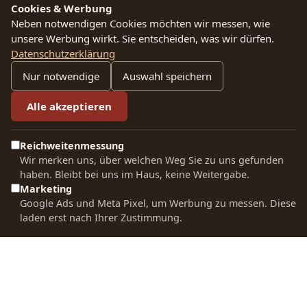
Cookies & Werbung
Neben notwendigen Cookies möchten wir messen, wie
Ich habe die Datenschutzerklärung gelesen und bin mit dieser
unsere Werbung wirkt. Sie entscheiden, was wir dürfen.
einverstanden.
Datenschutzerklärung
Nur notwendige
Auswahl speichern
Impressum
KAFFEE &
Alle akzeptieren
ESPRESSO
KAFFEESCHULUNGE
Wiederrufsrecht
N
Reichweitenmessung
Filterkaffee
Datenschutzerkläru
Wir merken uns, über welchen Weg Sie zu uns gefunden
Infos für
haben. Bleibt bei uns im Haus, keine Weitergabe.
Espresso
Firmenkunden
Versand und
Marketing
Google Ads und Meta Pixel, um Werbung zu messen. Diese
Sortenreine
Lieferung
Kaffee
laden erst nach Ihrer Zustimmung.
Kaffees
Schulungen
Allgemeine
Entkoffeinierte
Geschäftsbedingun
Kaffees
UNTERNEHMEN
CONTACT US
Bio Kaffee
Über uns