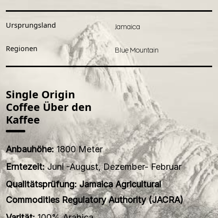
Ursprungsland
Jamaica
Regionen
Blue Mountain
Single Origin
Coffee Über den
Kaffee
Anbauhöhe:
1800 Meter
Erntezeit:
Juni -August, Dezember- Februar
Qualitätsprüfung: Jamaica Agricultural
Commodities Regulatory Authority (JACRA)
Varität:
100% Arabica