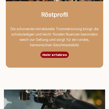
Röstprofil
Die schonende mitteldunkle Trommelröstung bringt die
schokoladigen und leicht floralen Nuancen besonders
weich zur Geltung und sorgt für ein rundes,
harmonisches Geschmacksbild.
Mehr erfahren