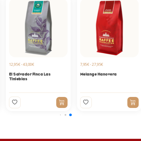
12,95€ - 43,00€
7,95€ - 27,95€
El Salvador Finca Las
Melange Hanovera
Tinieblas