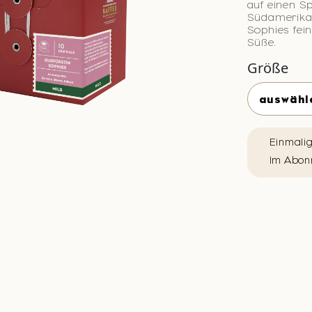
auf einen S
Südamerikan
Sophies fei
Süße.
Größe
Einmali
Im Abon