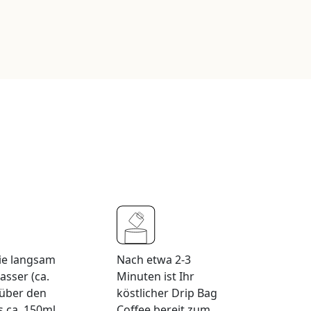
ie langsam
Nach etwa 2-3
asser (ca.
Minuten ist Ihr
 über den
köstlicher Drip Bag
s ca. 150ml
Coffee bereit zum