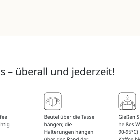
 – überall und jederzeit!
fee
Beutel über die Tasse
Gießen S
chtig
hängen; die
heißes W
Halterungen hängen
90-95°C)
über den Rand der
Kaffee bi