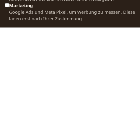
Kaffees
Marketing
Schulungen
Allgemeine
Google Ads und Meta Pixel, um Werbung zu messen. Diese
Entkoffeinierte
Geschäftsbedingun
laden erst nach Ihrer Zustimmung.
Kaffees
UNTERNEHMEN
CONTACT US
Bio Kaffee
Über uns
Unser Team
Gemahlener
Kontakt & Hilfe
steht Ihnen bei
Kaffee
Fragen jederzeit
Röstphilosophie
gerne zur
Kaffee für
Verfügung.
Unsere Standorte
Espresso Machine
0511 310 104 50
KAFFEE-BLOG
WEITERE
Anleitung für
PRODUKTE
info@hannoversche
French Press
kaffeemanufaktur.d
Tee
Anleitung für
Kakao
Handfilter
SOCIAL MEDIA