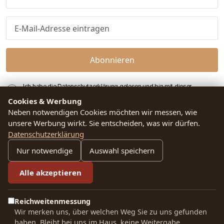
Abonnieren
Ich habe die Datenschutzerklärung gelesen und bin mit dieser
einverstanden.
Cookies & Werbung
Neben notwendigen Cookies möchten wir messen, wie
unsere Werbung wirkt. Sie entscheiden, was wir dürfen.
Datenschutzerklärung
Impressum
KAFFEE &
Nur notwendige
Auswahl speichern
ESPRESSO
KAFFEESCHULUNGE
Wiederrufsrecht
N
Filterkaffee
Alle akzeptieren
Datenschutzerkläru
Infos für
Espresso
Firmenkunden
Versand und
Reichweitenmessung
Wir merken uns, über welchen Weg Sie zu uns gefunden
Sortenreine
Lieferung
Kaffee
haben. Bleibt bei uns im Haus, keine Weitergabe.