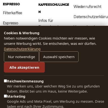
ESPRESSO
KAFFEESCHULUNGE
Wiederrufsrecht
N
Filterkaffee
Datenschutzerkläru
Infos für
Espresso
Firmenkunden
Versand und
Cookies & Werbung
Sortenreine
Lieferung
Kaffee
Neben notwendigen Cookies möchten wir messen, wie
Kaffees
Schulungen
Allgemeine
unsere Werbung wirkt. Sie entscheiden, was wir dürfen.
Datenschutzerklärung
Entkoffeinierte
Geschäftsbedingun
Kaffees
Nur notwendige
Auswahl speichern
UNTERNEHMEN
CONTACT US
Bio Kaffee
Über uns
Alle akzeptieren
Unser Team
Gemahlener
Kontakt & Hilfe
steht Ihnen bei
Reichweitenmessung
Kaffee
Fragen jederzeit
Wir merken uns, über welchen Weg Sie zu uns gefunden
Röstphilosophie
gerne zur
haben. Bleibt bei uns im Haus, keine Weitergabe.
Kaffee für
Verfügung.
Marketing
Unsere Standorte
Espresso Machine
Google Ads und Meta Pixel, um Werbung zu messen. Diese
0511 310 104 50
laden erst nach Ihrer Zustimmung.