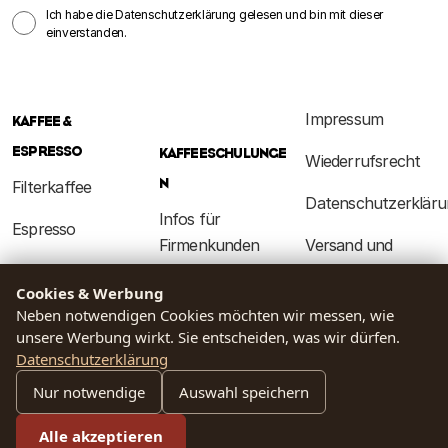
Ich habe die Datenschutzerklärung gelesen und bin mit dieser
einverstanden.
Impressum
KAFFEE &
ESPRESSO
KAFFEESCHULUNGE
Wiederrufsrecht
N
Filterkaffee
Datenschutzerkläru
Infos für
Espresso
Firmenkunden
Versand und
Sortenreine
Lieferung
Kaffee
Cookies & Werbung
Kaffees
Schulungen
Allgemeine
Neben notwendigen Cookies möchten wir messen, wie
unsere Werbung wirkt. Sie entscheiden, was wir dürfen.
Entkoffeinierte
Geschäftsbedingun
Datenschutzerklärung
Kaffees
UNTERNEHMEN
Nur notwendige
Auswahl speichern
CONTACT US
Bio Kaffee
Über uns
Unser Team
Alle akzeptieren