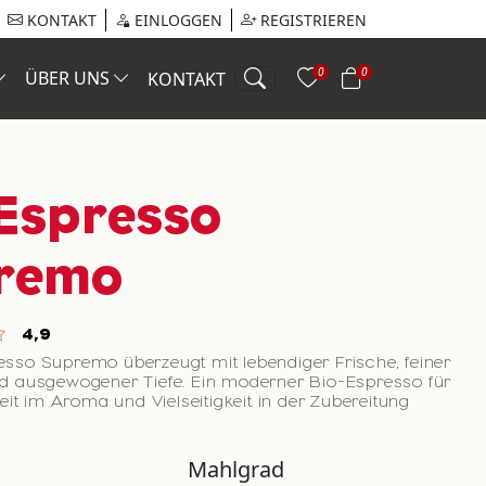
KONTAKT
EINLOGGEN
REGISTRIEREN
0
0
ÜBER UNS
KONTAKT
 Espresso
remo
4,9
esso Supremo überzeugt mit lebendiger Frische, feiner
nd ausgewogener Tiefe. Ein moderner Bio-Espresso für
rheit im Aroma und Vielseitigkeit in der Zubereitung
Mahlgrad