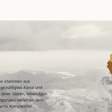
mo stammen aus
 gemäßigtes Klima und
 einer klaren, lebendigen
ingungen verleihen dem
ante Komplexität.