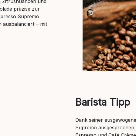
en Zitrusnuancen und
lade präzise zur
 Espresso Supremo
h ausbalanciert – mit
Barista Tipp
Dank seiner ausgewogenen
Supremo ausgesprochen vi
Espresso und Café Crème 