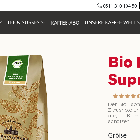
0511 310 104 50
TEE & SÜSSES
UNSERE KAFFEE-WELT
KAFFEE-ABO
Bio
Sup
Der Bio Espr
Zitrusnote u
alle, die Kla
schätzen.
Größe