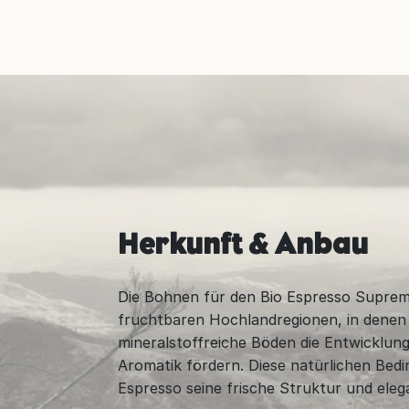
Herkunft & Anbau
Die Bohnen für den Bio Espresso Supre
fruchtbaren Hochlandregionen, in denen
mineralstoffreiche Böden die Entwicklung
Aromatik fördern. Diese natürlichen Bed
Espresso seine frische Struktur und eleg