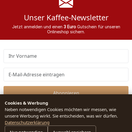
Unser Kaffee-Newsletter
Jetzt anmelden und einen
3 Euro
Gutschein für unseren
Onlineshop sichern.
Abonnieren
Cookies & Werbung
Neben notwendigen Cookies möchten wir messen, wie
Ich habe die Datenschutzerklärung gelesen und bin mit dieser
einverstanden.
unsere Werbung wirkt. Sie entscheiden, was wir dürfen.
Datenschutzerklärung