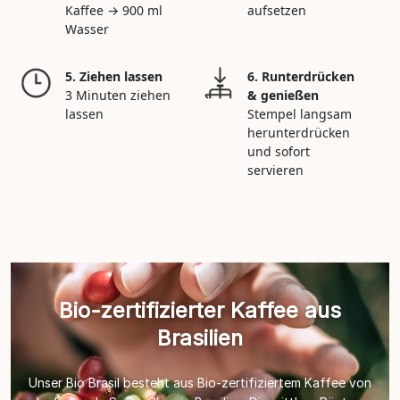
Kaffee → 900 ml
aufsetzen
Wasser
5. Ziehen lassen
6. Runterdrücken
3 Minuten ziehen
& genießen
lassen
Stempel langsam
herunterdrücken
und sofort
servieren
Bio-zertifizierter Kaffee aus
Brasilien
Unser Bio Brasil besteht aus Bio-zertifiziertem Kaffee von