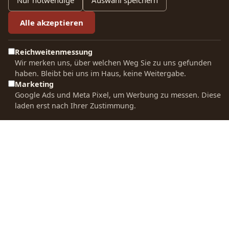
Nur notwendige
Auswahl speichern
Impressum
KAFFEE &
Alle akzeptieren
ESPRESSO
KAFFEESCHULUNGE
Wiederrufsrecht
N
Filterkaffee
Reichweitenmessung
Datenschutzerkläru
Wir merken uns, über welchen Weg Sie zu uns gefunden
Infos für
Espresso
haben. Bleibt bei uns im Haus, keine Weitergabe.
Firmenkunden
Versand und
Marketing
Sortenreine
Lieferung
Google Ads und Meta Pixel, um Werbung zu messen. Diese
Kaffee
Kaffees
laden erst nach Ihrer Zustimmung.
Schulungen
Allgemeine
Entkoffeinierte
Geschäftsbedingun
Kaffees
UNTERNEHMEN
CONTACT US
Bio Kaffee
Über uns
Unser Team
Gemahlener
Kontakt & Hilfe
steht Ihnen bei
Kaffee
Fragen jederzeit
Röstphilosophie
gerne zur
Kaffee für
Verfügung.
Unsere Standorte